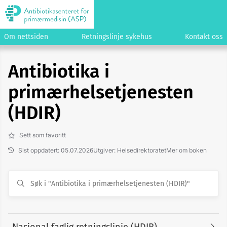
Om nettsiden
Retningslinje sykehus
Kontakt oss
Antibiotika i
primærhelsetjenesten
(HDIR)
Sett som favoritt
Sist oppdatert: 05.07.2026
Utgiver: Helsedirektoratet
Mer om boken
Nasjonal faglig retningslinje (HDIR)