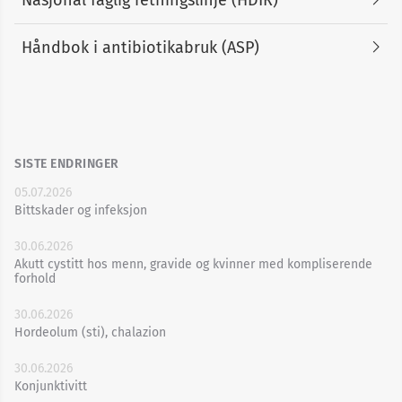
Håndbok i antibiotikabruk (ASP)
SISTE ENDRINGER
05.07.2026
Bittskader og infeksjon
30.06.2026
Akutt cystitt hos menn, gravide og kvinner med kompliserende
forhold
30.06.2026
Hordeolum (sti), chalazion
30.06.2026
Konjunktivitt